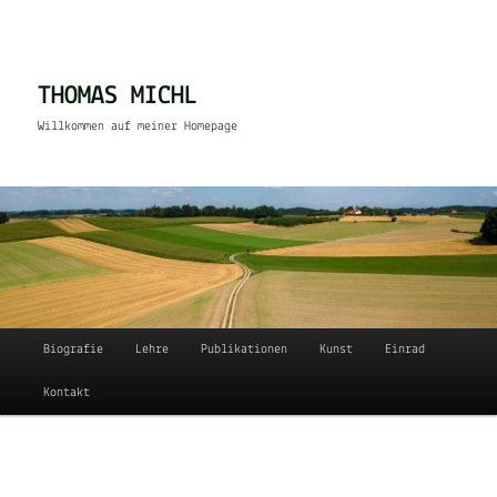
Zum
Inhalt
wechseln
THOMAS MICHL
Willkommen auf meiner Homepage
Hauptmenü
Biografie
Lehre
Publikationen
Kunst
Einrad
Kontakt